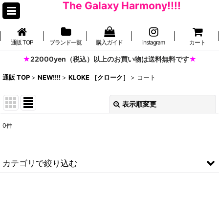
The Galaxy Harmony!!!!
通販 TOP
ブランド一覧
購入ガイド
instagram
カート
22000yen（税込）以上のお買い物は送料無料です
通販 TOP
>
NEW!!!!
>
KLOKE ［クローク］
>
コート
表示順変更
閉じる
0
件
表示数
:
並び順
:
カテゴリで絞り込む
絞り込む
KLOKE ［クローク］ (全商品)
トップス