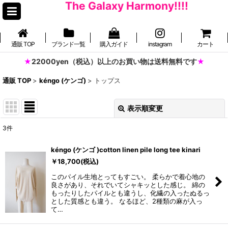
The Galaxy Harmony!!!!
通販 TOP
ブランド一覧
購入ガイド
instagram
カート
22000yen（税込）以上のお買い物は送料無料です
通販 TOP
>
kéngo (ケンゴ)
>
トップス
表示順変更
閉じる
3
件
表示数
:
kéngo (ケンゴ )cotton linen pile long tee kinari
並び順
:
￥
18,700
(税込)
このパイル生地とってもすごい。 柔らかで着心地の
良さがあり、それでいてシャキッとした感じ。 綿の
絞り込む
もったりしたパイルとも違うし、化繊の入ったぬるっ
とした質感とも違う。 なるほど、2種類の麻が入っ
て…