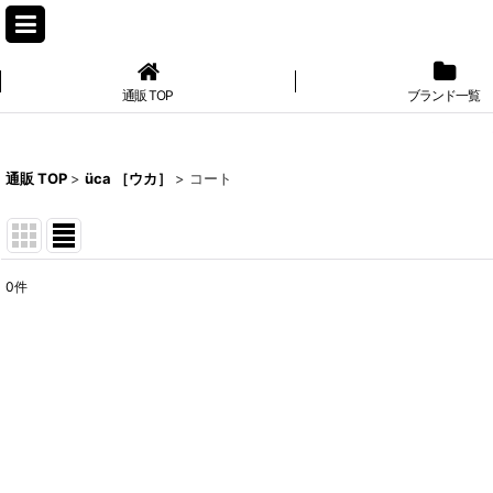
通販 TOP
ブランド一覧
通販 TOP
>
üca ［ウカ］
>
コート
0
件
表示数
:
並び順
: