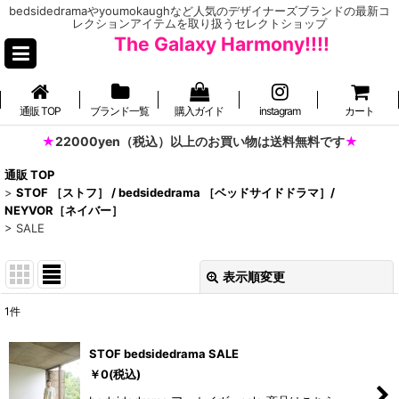
bedsidedramaやyoumokaughなど人気のデザイナーズブランドの最新コ
レクションアイテムを取り扱うセレクトショップ
The Galaxy Harmony!!!!
通販 TOP
ブランド一覧
購入ガイド
instagram
カート
22000yen（税込）以上のお買い物は送料無料です
通販 TOP
>
STOF ［ストフ］ / bedsidedrama ［ベッドサイドドラマ］/
NEYVOR［ネイバー］
>
SALE
表示順変更
閉じる
1
件
表示数
:
STOF bedsidedrama SALE
並び順
:
￥
0
(税込)