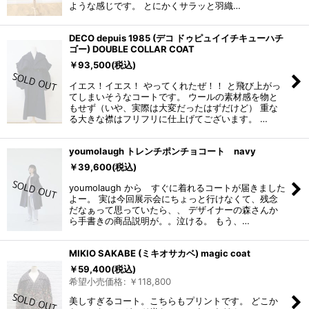
ような感じです。 とにかくサラッと羽織…
DECO depuis 1985 (デコ ドゥピュイイチキューハチ
ゴー) DOUBLE COLLAR COAT
￥
93,500
(税込)
イエス！イエス！ やってくれたぜ！！ と飛び上がっ
てしまいそうなコートです。 ウールの素材感を物と
もせず（いや、実際は大変だったはずだけど） 重な
る大きな襟はフリフリに仕上げてございます。 …
youmolaugh トレンチポンチョコート navy
￥
39,600
(税込)
youmolaugh から すぐに着れるコートが届きました
よー。 実は今回展示会にちょっと行けなくて、残念
だなぁって思っていたら、、 デザイナーの森さんか
ら手書きの商品説明が。。泣ける。 もう、…
MIKIO SAKABE (ミキオサカベ) magic coat
￥
59,400
(税込)
希望小売価格
:
￥
118,800
美しすぎるコート。こちらもプリントです。 どこか