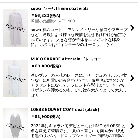
sowa (ソーワ) linen coat viola
￥
56,320
(税込)
希望小売価格
:
￥
70,400
sowa 麻のコート。 アシンメトリーな袖口やフラップ
など、角度により様々な表情を見せる仕掛けが配置さ
れています。 大きな襟が全体をエレガントな印象
に。 ボタンはヴィンテージのオーロラ。 ヴィ…
MIKIO SAKABE After rain ドレスコート
￥
63,800
(税込)
淡いブルーのお花のレースに、ベージュのリボンが文
句なしに可愛い組み合わせです。 鼈甲色のボタンが
アクセントになって、フロントを彩ります。 きっち
りボタンを締めるのも、少し襟を大きくとって大人っ
ぽく…
LOESS BOUVET COAT coat (black)
￥
53,900
(税込)
2022年にギャラハモデビューしたLIMO がLOESS と
名を変えて登場です。 夏の日差しにも爽やかに映え
る黒のリネン。 ドロップショルダーで着物の羽織の