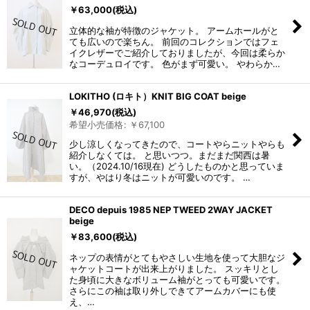
￥
63,000
(税込)
立体的な袖が特徴のジャケット。 アームホールがと
ても広いので楽ちん。 前回のコレクションではフェ
イクレザーでご紹介しておりましたが、今回は柔らか
なコーデュロイです。 色がまず可愛い。 やわらか…
LOKITHO (ロキト）KNIT BIG COAT beige
￥
46,970
(税込)
希望小売価格
:
￥
67,100
少し涼しくなってきたので、コートやらニットやらも
紹介しなくては。 と思いつつ。まだまだ関西は暑
い。（2024.10/16現在) どうしたものかと思っていま
すが、やはり冬はニットが可愛いのです。 …
DECO depuis 1985 NEP TWEED 2WAY JACKET
beige
￥
83,600
(税込)
ネップの表情がとてもやさしい生地を使って大胆なジ
ャケットコートが出来上がりました。 スッキリとし
た身頃に大きなボリューム袖がとっても可愛いです。
さらにこの袖は取り外しできてアームカバーにも使
え、…