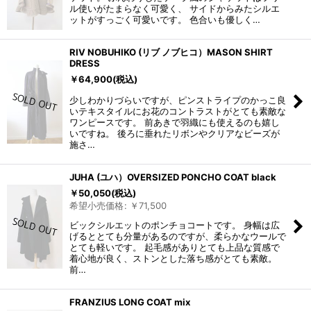
ル使いがたまらなく可愛く、 サイドからみたシルエ
ットがすっごく可愛いです。 色合いも優しく…
RIV NOBUHIKO (リブ ノブヒコ）MASON SHIRT
DRESS
￥
64,900
(税込)
少しわかりづらいですが、ピンストライプのかっこ良
いテキスタイルにお花のコントラストがとても素敵な
ワンピースです。 前あきで羽織にも使えるのも嬉し
いですね。 後ろに垂れたリボンやクリアなビーズが
施さ…
JUHA (ユハ）OVERSIZED PONCHO COAT black
￥
50,050
(税込)
希望小売価格
:
￥
71,500
ビックシルエットのポンチョコートです。 身幅は広
げるととても分量があるのですが、柔らかなウールで
とても軽いです。 起毛感がありとても上品な質感で
着心地が良く、ストンとした落ち感がとても素敵。
前…
FRANZIUS LONG COAT mix