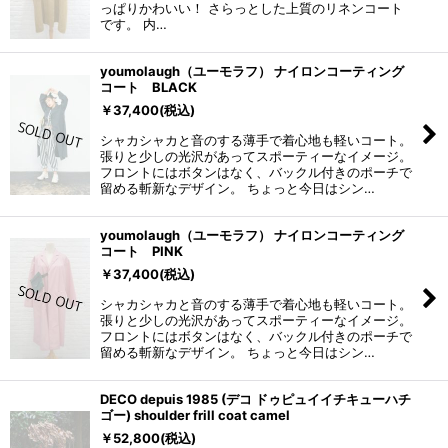
っぱりかわいい！ さらっとした上質のリネンコート
です。 内…
youmolaugh（ユーモラフ） ナイロンコーティング
コート BLACK
￥
37,400
(税込)
シャカシャカと音のする薄手で着心地も軽いコート。
張りと少しの光沢があってスポーティーなイメージ。
フロントにはボタンはなく、バックル付きのポーチで
留める斬新なデザイン。 ちょっと今日はシン…
youmolaugh（ユーモラフ） ナイロンコーティング
コート PINK
￥
37,400
(税込)
シャカシャカと音のする薄手で着心地も軽いコート。
張りと少しの光沢があってスポーティーなイメージ。
フロントにはボタンはなく、バックル付きのポーチで
留める斬新なデザイン。 ちょっと今日はシン…
DECO depuis 1985 (デコ ドゥピュイイチキューハチ
ゴー) shoulder frill coat camel
￥
52,800
(税込)