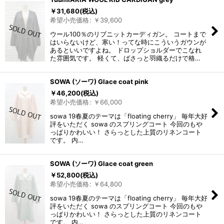
￥
31,680
(税込)
希望小売価格
:
￥
39,600
ウール100％のリブニットカーディガン。 コートまで
はいらないけど、寒い！ってな時にこういうガウンが
あるといいですよね。 ドロップショルダーでこなれ
た雰囲気です。 軽くて、ばさっと羽織るだけで格…
SOWA (ソーワ) Glace coat pink
￥
46,200
(税込)
希望小売価格
:
￥
66,000
sowa 19春夏のテーマは「floating cherry」 毎年大好
評をいただく sowa のスプリングコート 今回のもや
っぱりかわいい！ さらっとした上質のリネンコート
です。 内…
SOWA (ソーワ) Glace coat green
￥
52,800
(税込)
希望小売価格
:
￥
64,800
sowa 19春夏のテーマは「floating cherry」 毎年大好
評をいただく sowa のスプリングコート 今回のもや
っぱりかわいい！ さらっとした上質のリネンコート
です。 内…