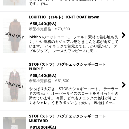
です。 内…
LOKITHO （ロキト） KNIT COAT brown
￥
55,440
(税込)
希望小売価格
:
￥
79,200
lokitho のニットコート。 フエルト素材で着心地も良
く、いい塩梅のカジュアル感ときちんと感が両立して
います。 ハイネックで首元までしっかり暖かい。 ダ
ブルジップ。 レースのワンピースに羽…
STOF (ストフ） バグチェックシャギーコート
PURPLE
￥
55,440
(税込)
希望小売価格
:
￥
61,600
やっぱり大好き、STOFのシャギーコート。 テーラー
ドの襟元が、オーバーサイズのコートをきりっと引き
締めています。 今回、どれもチェックの色味がすご
くオシャレ。くるみボタンも可愛い。 裏地はメッ…
STOF (ストフ） バグチェックシャギーコート
MUSTARD
￥
61,600
(税込)