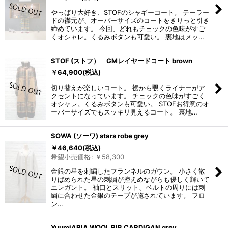
やっぱり大好き、STOFのシャギーコート。 テーラー
ドの襟元が、オーバーサイズのコートをきりっと引き
締めています。 今回、どれもチェックの色味がすご
くオシャレ。くるみボタンも可愛い。 裏地はメッ…
STOF (ストフ） GMレイヤードコート brown
￥
64,900
(税込)
切り替えが楽しいコート。 裾から覗くライナーがア
クセントになっています。 チェックの色味がすごく
オシャレ。くるみボタンも可愛い。 STOFお得意のオ
ーバーサイズでもスッキリ見えるコート。 裏地…
SOWA (ソーワ) stars robe grey
￥
46,640
(税込)
希望小売価格
:
￥
58,300
金銀の星を刺繍したフランネルのガウン。 小さく散
りばめられた星の刺繍が控えめながらも優しく輝いて
エレガント。 袖口とスリット、ベルトの周りには刺
繍に合わせた金銀のテープが施されています。 フロ
ン…
YuumiARIA WOOL RIB CARDIGAN grey