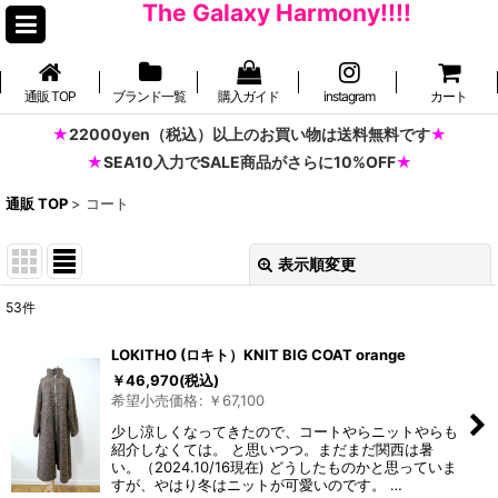
The Galaxy Harmony!!!!
通販 TOP
ブランド一覧
購入ガイド
instagram
カート
22000yen（税込）以上のお買い物は送料無料です
SEA10入力でSALE商品がさらに10%OFF
通販 TOP
>
コート
表示順変更
閉じる
53
件
表示数
:
LOKITHO (ロキト）KNIT BIG COAT orange
並び順
:
￥
46,970
(税込)
希望小売価格
:
￥
67,100
少し涼しくなってきたので、コートやらニットやらも
絞り込む
紹介しなくては。 と思いつつ。まだまだ関西は暑
い。（2024.10/16現在) どうしたものかと思っていま
すが、やはり冬はニットが可愛いのです。 …