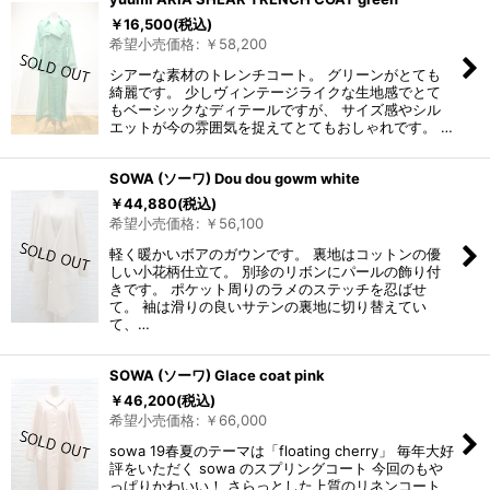
￥
16,500
(税込)
希望小売価格
:
￥
58,200
シアーな素材のトレンチコート。 グリーンがとても
綺麗です。 少しヴィンテージライクな生地感でとて
もベーシックなディテールですが、 サイズ感やシル
エットが今の雰囲気を捉えてとてもおしゃれです。 …
SOWA (ソーワ) Dou dou gowm white
￥
44,880
(税込)
希望小売価格
:
￥
56,100
軽く暖かいボアのガウンです。 裏地はコットンの優
しい小花柄仕立て。 別珍のリボンにパールの飾り付
きです。 ポケット周りのラメのステッチを忍ばせ
て。 袖は滑りの良いサテンの裏地に切り替えてい
て、…
SOWA (ソーワ) Glace coat pink
￥
46,200
(税込)
希望小売価格
:
￥
66,000
sowa 19春夏のテーマは「floating cherry」 毎年大好
評をいただく sowa のスプリングコート 今回のもや
っぱりかわいい！ さらっとした上質のリネンコート