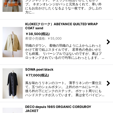
ングジャケット。 チェックの色合いがとてもポッ
プ。 ネオンオレンジがパッと元気をくれて、寒い外
にもお出かけしたくなるような一枚です。 少し上の
方に…
KLOKE(クローク）ABEYANCE QUILTED WRAP
COAT sand
￥
38,500
(税込)
希望小売価格
:
￥
55,000
羽織のダウン。 着物の羽織のように上からふわっと
かけて前で結ぶスタイルです。 若草色の色合いがと
ても綺麗。 リバーシブルではないのですが、裏はブ
ロッキングされているので均等にふわっとします。 …
SOWA poet black
￥
77,000
(税込)
風を味わうリネンのコート。 薄手リネンの一重仕立
て。五つのシェルボタン。 上衿のホールにレース、
後ろ衿の下にピンクのステッチ。 ポケット周りにも
ハンドステッチが入っています。 裏は全てパイピン…
DECO depuis 1985 ORGANIC CORDUROY
JACKET