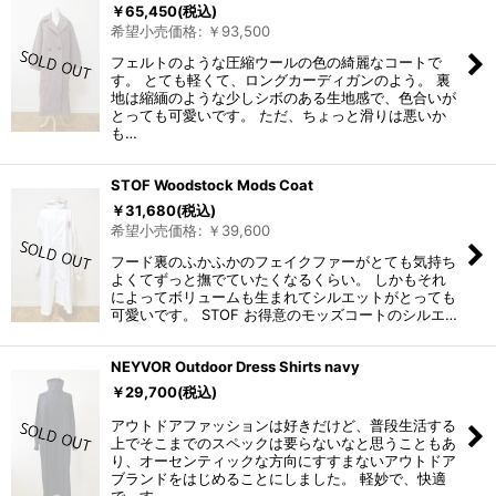
￥
65,450
(税込)
希望小売価格
:
￥
93,500
フェルトのような圧縮ウールの色の綺麗なコートで
す。 とても軽くて、ロングカーディガンのよう。 裏
地は縮緬のような少しシボのある生地感で、色合いが
とっても可愛いです。 ただ、ちょっと滑りは悪いか
も…
STOF Woodstock Mods Coat
￥
31,680
(税込)
希望小売価格
:
￥
39,600
フード裏のふかふかのフェイクファーがとても気持ち
よくてずっと撫でていたくなるくらい。 しかもそれ
によってボリュームも生まれてシルエットがとっても
可愛いです。 STOF お得意のモッズコートのシルエ…
NEYVOR Outdoor Dress Shirts navy
￥
29,700
(税込)
アウトドアファッションは好きだけど、普段生活する
上でそこまでのスペックは要らないなと思うこともあ
り、オーセンティックな方向にすすまないアウトドア
ブランドをはじめることにしました。 軽妙で、快適