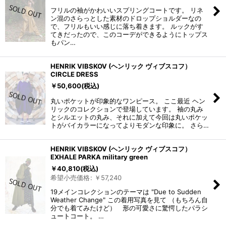
フリルの袖がかわいいスプリングコートです。 リネ
ン混のさらっとした素材のドロップショルダーなの
で、フリルもいい感じに落ち着きます。 ルックがす
てきだったので、このコーデができるようにトップス
もパン…
HENRIK VIBSKOV (ヘンリック ヴィブスコフ）
CIRCLE DRESS
￥
50,600
(税込)
丸いポケットが印象的なワンピース。 ここ最近 ヘン
リックのコレクションで登場しています。 袖の丸み
とシルエットの丸み、それに加えて今回は丸いポケッ
トがバイカラーになってよりモダンな印象に。 さら…
HENRIK VIBSKOV (ヘンリック ヴィブスコフ）
EXHALE PARKA military green
￥
40,810
(税込)
希望小売価格
:
￥
57,240
19メインコレクションのテーマは "Due to Sudden
Weather Change" この着用写真を見て （もちろん自
分でも着てみたけど） 形の可愛さに驚愕したパラシ
ュートコート。 …