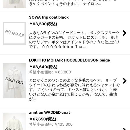
きめくポイントはそのままに。 ナイロン…
SOWA trip coat black
￥
93,500
(税込)
大きなAラインのツイードコート。 ボックスプリーツ
にジャガードの花柄。 ポケット口にステッチ。 別珍
のオリジナルボタンはアイシャドウのような仕上がり
です。 ☆☆☆☆☆☆☆☆ The …
LOKITHO MOHAIR HOODEDBLOUSON beige
￥
68,640
(税込)
希望小売価格
:
￥
85,800
とにかくこのワンコのような巻毛のモヘア。 ループ
ツイードのふわふわ感が存分に味わえるジャケットで
す。 こういうのって、ミセスっぽいというか、可愛
いけどなんか余計老けて見えるかも。 なんて、生地
が…
anntian WADDED coat
￥
67,650
(税込)
希望小売価格
:
￥
135,300