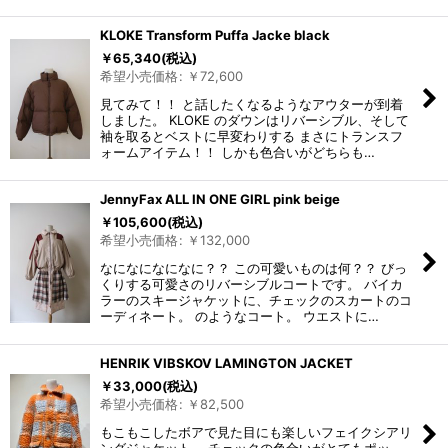
KLOKE Transform Puffa Jacke black
￥
65,340
(税込)
希望小売価格
:
￥
72,600
見てみて！！ と話したくなるようなアウターが到着
しました。 KLOKE のダウンはリバーシブル、そして
袖を取るとベストに早変わりする まさにトランスフ
ォームアイテム！！ しかも色合いがどちらも…
JennyFax ALL IN ONE GIRL pink beige
￥
105,600
(税込)
希望小売価格
:
￥
132,000
なになになになに？？ この可愛いものは何？？ びっ
くりする可愛さのリバーシブルコートです。 バイカ
ラーのスキージャケットに、チェックのスカートのコ
ーディネート。 のようなコート。 ウエストに…
HENRIK VIBSKOV LAMINGTON JACKET
￥
33,000
(税込)
希望小売価格
:
￥
82,500
もこもこしたボアで見た目にも楽しいフェイクシアリ