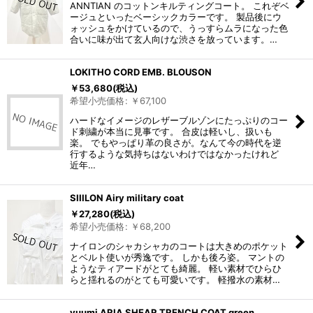
ANNTIAN のコットンキルティングコート。 これぞベ
ージュといったベーシックカラーです。 製品後にウ
ォッシュをかけているので、うっすらムラになった色
合いに味が出て玄人向けな渋さを放っています。…
LOKITHO CORD EMB. BLOUSON
￥
53,680
(税込)
希望小売価格
:
￥
67,100
ハードなイメージのレザーブルゾンにたっぷりのコー
ド刺繍が本当に見事です。 合皮は軽いし、扱いも
楽。 でもやっぱり革の良さが。なんて今の時代を逆
行するような気持ちはないわけではなかったけれど
近年…
SIIILON Airy military coat
￥
27,280
(税込)
希望小売価格
:
￥
68,200
ナイロンのシャカシャカのコートは大きめのポケット
とベルト使いが秀逸です。 しかも後ろ姿。 マントの
ようなティアードがとても綺麗。 軽い素材でひらひ
らと揺れるのがとても可愛いです。 軽撥水の素材…
yuumi ARIA SHEAR TRENCH COAT green