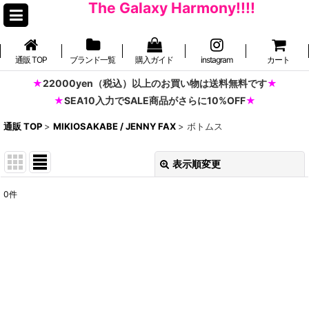
The Galaxy Harmony!!!!
通販 TOP
ブランド一覧
購入ガイド
instagram
カート
22000yen（税込）以上のお買い物は送料無料です
SEA10入力でSALE商品がさらに10%OFF
通販 TOP
>
MIKIOSAKABE / JENNY FAX
>
ボトムス
表示順変更
閉じる
0
件
表示数
:
並び順
:
絞り込む