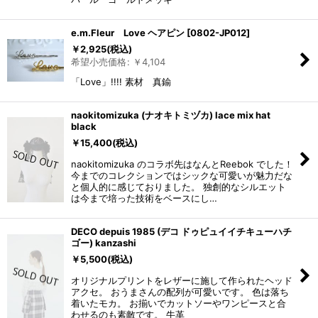
e.m.Fleur Love ヘアピン
[
0802-JP012
]
￥
2,925
(税込)
希望小売価格
:
￥
4,104
「Love」!!!! 素材 真鍮
naokitomizuka (ナオキトミヅカ) lace mix hat
black
￥
15,400
(税込)
naokitomizuka のコラボ先はなんとReebok でした！
今までのコレクションではシックな可愛いが魅力だな
と個人的に感じておりました。 独創的なシルエット
は今まで培った技術をベースにし…
DECO depuis 1985 (デコ ドゥピュイイチキューハチ
ゴー) kanzashi
￥
5,500
(税込)
オリジナルプリントをレザーに施して作られたヘッド
アクセ。 おうまさんの配列が可愛いです。 色は落ち
着いたモカ。 お揃いでカットソーやワンピースと合
わせるのも素敵です。 牛革