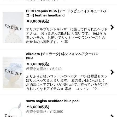
DECO depuis 1985 (デコ ドゥピュイイチキューハチ
ゴー) leather headband
￥
8,800
(税込)
オリジナルプリントをレザーに施して作られたヘッド
アクセ。 おうまさんの配列が可愛いです。 色は落ち
着いたモカ。 お揃いでカットソーやワンピースと合
わせるのも素敵です。 牛革
cikolata (チコラータ) 綿シフォンへアターバン
blue
￥
3,630
(税込)
希望小売価格
:
￥
5,940
ふりふりと軽いコットンのヘアターバンは襟足もスッ
ぽりと入ってまとまります。 夏の暑い日にも涼しく
お洒落にヘアアレンジが楽しめて、持っているだけで
うれしくなるアイテム☆ 素材 コットン 10…
sowa nagisa necklace blue peal
￥
6,600
(税込)
希望小売価格
:
￥
12,960