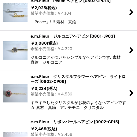
e.m.Fleur Peace ヘアピン
[
0802-JP013
]
￥
2,925
(税込)
希望小売価格
:
￥
4,104
「Peace」!!!! 素材 真鍮
e.m.Fleur ジルコニアヘアピン
[
0801-JP03
]
￥
3,080
(税込)
希望小売価格
:
￥
4,320
ジルコニアがついたシンプルなヘアピンです. 素材
真鍮 ジルコニア
e.m.Fleur クリスタルフラワー ヘアピン ライトロ
ーズ
[
0802-CP09
]
￥
3,234
(税込)
希望小売価格
:
￥
4,536
キラキラしたクリスタルがお花のようなヘアピンです
☆ 素材 真鍮 アンチモニ クリスタル
e.m.Fleur リボンパールヘアピン
[
0902-CP15
]
￥
2,465
(税込)
希望小売価格
:
￥
3,456