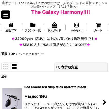
通販サイト The Galaxy Harmony!!!!では、人気ブランドの最新ファッショ
ン販売やショップ、SALE情報あり
The Galaxy Harmony!!!!
通販 TOP
ブランド一覧
購入ガイド
instagram
カート
22000yen（税込）以上のお買い物は送料無料です
SEA10入力でSALE商品がさらに10%OFF
通販 TOP
>
ヘアアクセサリー
表示順変更
閉じる
29
件
表示数
:
uca crocheted tulip stick barrette black
並び順
:
￥
16,500
(税込)
リボンにチューリップなんてもはや反則級にかわい
絞り込む
い。 こちらはカンザシです。 語ることが野暮なくら