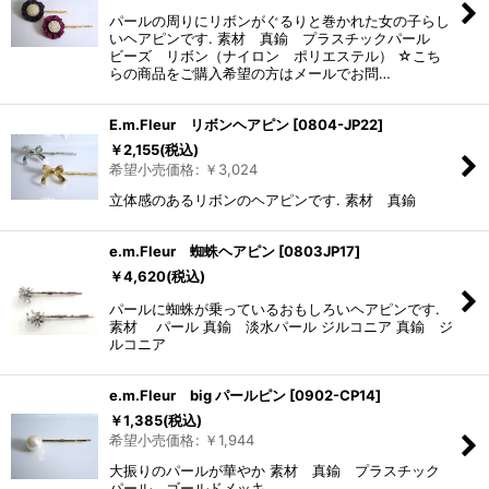
パールの周りにリボンがぐるりと巻かれた女の子らし
いヘアピンです. 素材 真鍮 プラスチックパール
ビーズ リボン（ナイロン ポリエステル） ☆こち
らの商品をご購入希望の方はメールでお問…
E.m.Fleur リボンヘアピン
[
0804-JP22
]
￥
2,155
(税込)
希望小売価格
:
￥
3,024
立体感のあるリボンのヘアピンです. 素材 真鍮
e.m.Fleur 蜘蛛ヘアピン
[
0803JP17
]
￥
4,620
(税込)
パールに蜘蛛が乗っているおもしろいヘアピンです.
素材 パール 真鍮 淡水パール ジルコニア 真鍮 ジ
ルコニア
e.m.Fleur big パールピン
[
0902-CP14
]
￥
1,385
(税込)
希望小売価格
:
￥
1,944
大振りのパールが華やか 素材 真鍮 プラスチック
パール ゴールドメッキ