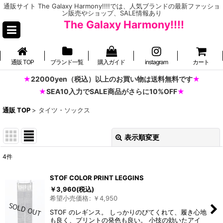
通販サイト The Galaxy Harmony!!!!では、人気ブランドの最新ファッショ
ン販売やショップ、SALE情報あり
The Galaxy Harmony!!!!
通販 TOP
ブランド一覧
購入ガイド
instagram
カート
22000yen（税込）以上のお買い物は送料無料です
SEA10入力でSALE商品がさらに10%OFF
通販 TOP
>
タイツ・ソックス
表示順変更
閉じる
4
件
表示数
:
STOF COLOR PRINT LEGGINS
並び順
:
￥
3,960
(税込)
希望小売価格
:
￥
4,950
STOF のレギンス。 しっかりのびてくれて、履き心地
絞り込む
も良く、プリントの発色も良い。 小技の効いたアイ