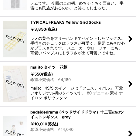
テムです。 今回のこの柄、めちゃくちゃ面白い。 宇
宙にも民族があるのか。と笑ってしまった。…
TYPICAL FREAKS Yellow Grid Socks
￥
3,850
(税込)
ラメの黄色をフリーハンドでペイントしたソックス。
手描きのチェックはラフさが可愛く、足元にあそび心
がプラスされます。 スニーカーやローファーにも、
可愛いパンプスにもラフさが出て可愛いですね。 …
maiito タイツ 花柄
￥
550
(税込)
希望小売価格
:
￥
4,180
maiito 14S/S のイメージは「フェスティバル」 可愛
いオリジナル柄のタイツです。 80 デニール 素材 ナ
イロン ポリウレタン
bedsidedrama (ベッドサイドドラマ）十二宮ののツ
イストレギンス grey
￥
10,010
(税込)
希望小売価格
:
￥
14,040