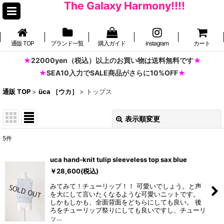
The Galaxy Harmony!!!!
通販 TOP
ブランド一覧
購入ガイド
instagram
カート
22000yen（税込）以上のお買い物は送料無料です
SEA10入力でSALE商品がさらに10%OFF
通販 TOP
>
üca ［ウカ］
>
トップス
表示順変更
閉じる
5
件
表示数
:
uca hand-knit tulip sleeveless top sax blue
並び順
:
￥
28,600
(税込)
みてみて！チューリップ！！ 可愛いでしょう。と声
を大にして言いたくなるような可愛いニットです。
絞り込む
しかもしかも、全面背面をどちらにしても良い。 後
ろをチューリップ祭りにしても良いですし、チューリ
ッ…