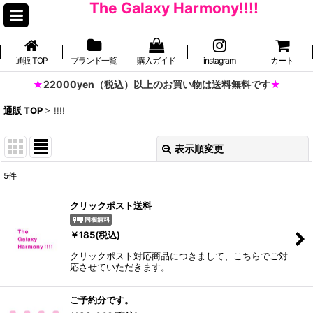
The Galaxy Harmony!!!!
通販 TOP
ブランド一覧
購入ガイド
instagram
カート
22000yen（税込）以上のお買い物は送料無料です
通販 TOP
>
!!!!
表示順変更
閉じる
5
件
表示数
:
クリックポスト送料
並び順
:
￥
185
(税込)
クリックポスト対応商品につきまして、こちらでご対
絞り込む
応させていただきます。
ご予約分です。