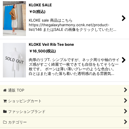
KLOKE SALE
表示数
:
￥
0
(税込)
KLOKE sale 商品はこちら
並び順
:
https://thegalaxyharmony.ocnk.net/product-
list/146 またはSALE の画像をクリックしていただ…
絞り込む
KLOKE Veil Rib Tee bone
￥
16,500
(税込)
肉厚のリブT. シンプルですが、ネック周りや袖のサイ
ズ感がすごく綺麗で一枚できても自信をもてそうな一
枚です。 ボーンは薄い薄いグレーのような色合い。
白とはまた違った落ち着いた透明感のある雰囲気…
通販 TOP
ショッピングカート
ファッションブランド
カテゴリー