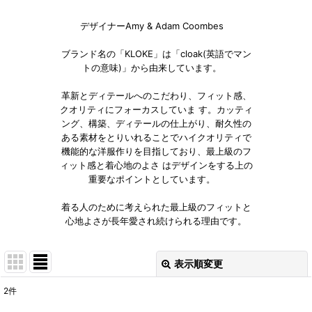
デザイナーAmy & Adam Coombes
ブランド名の「KLOKE」は「cloak(英語でマン
トの意味)」から由来しています。
革新とディテールへのこだわり、フィット感、
クオリティにフォーカスしていま す。カッティ
ング、構築、ディテールの仕上がり、耐久性の
ある素材をとりいれることでハイクオリティで
機能的な洋服作りを目指しており、最上級のフ
ィット感と着心地のよさ はデザインをする上の
重要なポイントとしています。
着る人のために考えられた最上級のフィットと
心地よさが長年愛され続けられる理由です。
表示順変更
閉じる
2
件
サブカテゴリ
: