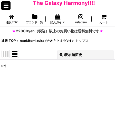
The Galaxy Harmony!!!!
通販 TOP
ブランド一覧
購入ガイド
instagram
カート
22000yen（税込）以上のお買い物は送料無料です
通販 TOP
>
naokitomizuka (ナオキトミヅカ)
>
トップス
表示順変更
閉じる
0
件
表示数
:
並び順
:
絞り込む