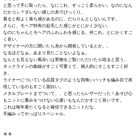
と思って手に取ったら、なにこれ、すっごく柔らかい。なのになん
だかコシ？ダレない感じの糸でびっくり。
着ると程よく落ち感があるのに、だらりんとしないんです。
さらに、モヘア特有の起毛した感じがとにかく少ない。
なのにちゃんとモヘアのふわふわを感じる。何これ。とにかくすご
く良い。
デザイナーの方に聞いたら糸から開発しているとか。。
なるほどなぁ。あまり見たことないよなぁ。
なんとも言えない風合いは実物をご覧いただいたら唸ると思う。
ネックラインの曲線がすごく可愛くて、個人的にそこもすごく好
き。
ライナーについている品質タグのような四角いパッチを編み目で表
現しているのもすごく面白い。
メタルプレートまでついて、、と思ったらレザーだった！あそび心
もニットに重みをつけない心遣いもなんだかすごく良いです。
これは毎年着たくなると確信できるニットだな。
手編みってやっぱりスペシャル。
☆☆