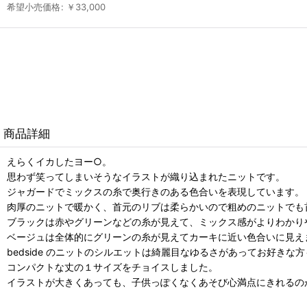
希望小売価格
:
￥
33,000
商品詳細
えらくイカしたヨー○。
思わず笑ってしまいそうなイラストが織り込まれたニットです。
ジャガードでミックスの糸で奥行きのある色合いを表現しています。
肉厚のニットで暖かく、首元のリブは柔らかいので粗めのニットでも
ブラックは赤やグリーンなどの糸が見えて、ミックス感がよりわかり
ベージュは全体的にグリーンの糸が見えてカーキに近い色合いに見え
bedside のニットのシルエットは綺麗目なゆるさがあってお好き
コンパクトな丈の１サイズをチョイスしました。
イラストが大きくあっても、子供っぽくなくあそび心満点にきれるの