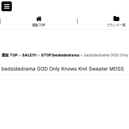
通販 TOP
ブランド一覧
通販 TOP
>
SALE!!!!
>
STOF/bedsidedrama
>
bedsidedrama GOD Only
bedsidedrama GOD Only Knows Knit Sweater MOSS