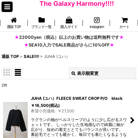
The Galaxy Harmony!!!!
通販 TOP
ブランド一覧
購入ガイド
instagram
カート
22000yen（税込）以上のお買い物は送料無料です
SEA10入力でSALE商品がさらに10%OFF
通販 TOP
>
SALE!!!!
>
JUHA (ユハ）
表示順変更
閉じる
2
件
表示数
:
JUHA (ユハ）FLEECE SWEAT CROP P/O black
並び順
:
￥
16,500
(税込)
希望小売価格
:
￥
27,500
ラグランの袖がベルスリーブのように少し広がるスウ
絞り込む
ェットです。 しっかりした生地感なので綺麗に袖が
広がり、短めの着丈ととてもバランスが良いです。
裏起毛でとっても暖かく、毎日でも着たくなるような