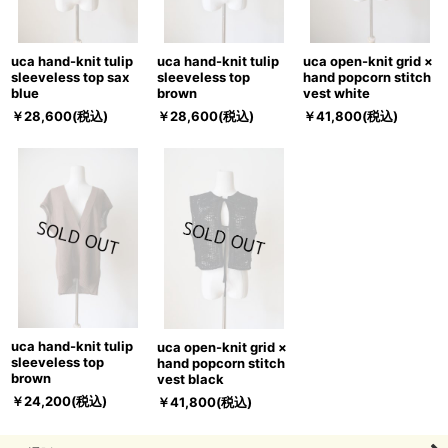
uca open-knit grid ×
uca hand-knit tulip
uca hand-knit tulip
hand popcorn stitch
sleeveless top sax
sleeveless top
vest white
blue
brown
￥
41,800
(税込)
￥
28,600
(税込)
￥
28,600
(税込)
uca hand-knit tulip
uca open-knit grid ×
sleeveless top
hand popcorn stitch
brown
vest black
￥
24,200
(税込)
￥
41,800
(税込)