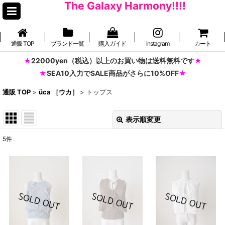
The Galaxy Harmony!!!!
通販 TOP
ブランド一覧
購入ガイド
instagram
カート
22000yen（税込）以上のお買い物は送料無料です
SEA10入力でSALE商品がさらに10%OFF
通販 TOP
>
üca ［ウカ］
>
トップス
表示順変更
閉じる
5
件
表示数
:
並び順
:
絞り込む