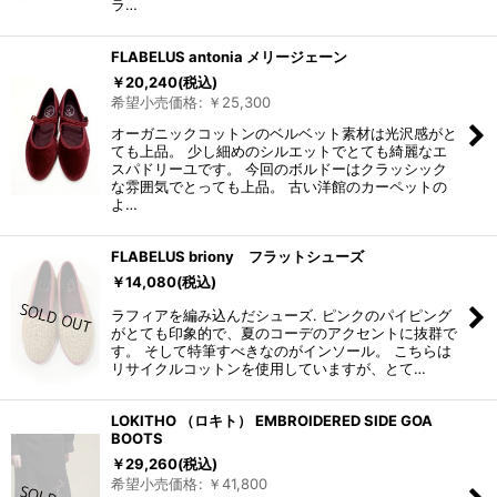
ラ…
FLABELUS antonia メリージェーン
￥
20,240
(税込)
希望小売価格
:
￥
25,300
オーガニックコットンのベルベット素材は光沢感がと
ても上品。 少し細めのシルエットでとても綺麗なエ
スパドリーユです。 今回のボルドーはクラッシック
な雰囲気でとっても上品。 古い洋館のカーペットの
よ…
FLABELUS briony フラットシューズ
￥
14,080
(税込)
ラフィアを編み込んだシューズ. ピンクのパイピング
がとても印象的で、夏のコーデのアクセントに抜群で
す。 そして特筆すべきなのがインソール。 こちらは
リサイクルコットンを使用していますが、とて…
LOKITHO （ロキト） EMBROIDERED SIDE GOA
BOOTS
￥
29,260
(税込)
希望小売価格
:
￥
41,800