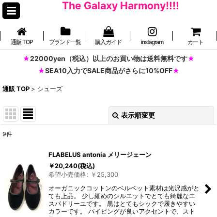
The Galaxy Harmony!!!!
通販 TOP
ブランド一覧
購入ガイド
instagram
カート
22000yen（税込）以上のお買い物は送料無料です
SEA10入力でSALE商品がさらに10%OFF
通販 TOP
>
シューズ
表示順変更
閉じる
9
件
表示数
:
FLABELUS antonia メリージェーン
並び順
:
￥
20,240
(税込)
希望小売価格
:
￥
25,300
オーガニックコットンのベルベット素材は光沢感がと
絞り込む
ても上品。 少し細めのシルエットでとても綺麗なエ
スパドリーユです。 黒はとてもシックで履きやすい
カラーです。 パイピングが良いアクセントで、スト