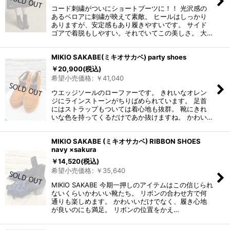
コード刺繍がついにショートブーツに！！ 光沢感の
あるベロアに刺繍が映えて素敵。 ヒールはしっかり
ありますが、安定感もあり履きやすいです。 サイド
ゴアで着脱もしやすい。それでいてこの美しさ。 大…
MIKIO SAKABE(ミキオサカベ) party shoes
￥
20,900
(税込)
希望小売価格
:
￥
41,040
ウエッジソールのローファーです。 きれいなオレン
ジにラインストーンがちりばめられています。 足首
にはストラップもついては着心地も抜群。 靴にきれ
いな色を持ってくるだけであか抜けますね。 かわい…
MIKIO SAKABE (ミキオサカベ) RIBBON SHOES
navy ×sakura
￥
14,520
(税込)
希望小売価格
:
￥
35,640
MIKIO SAKABE 今期一押しのアイテムはこの信じられ
ないくらいかわいい靴たち。 リボンの合わせ方で何
通りも楽しめます。 かわいいだけでなく、履き心地
が良いのにも満足。 リボンの位置をかえ…