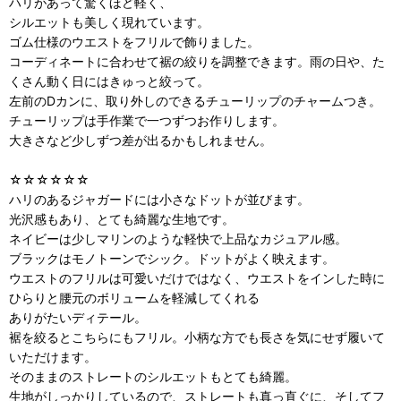
ハリがあって驚くほど軽く、
シルエットも美しく現れています。
ゴム仕様のウエストをフリルで飾りました。
コーディネートに合わせて裾の絞りを調整できます。雨の日や、た
くさん動く日にはきゅっと絞って。
左前のDカンに、取り外しのできるチューリップのチャームつき。
チューリップは手作業で一つずつお作りします。
大きさなど少しずつ差が出るかもしれません。
☆☆☆☆☆☆
ハリのあるジャガードには小さなドットが並びます。
光沢感もあり、とても綺麗な生地です。
ネイビーは少しマリンのような軽快で上品なカジュアル感。
ブラックはモノトーンでシック。ドットがよく映えます。
ウエストのフリルは可愛いだけではなく、ウエストをインした時に
ひらりと腰元のボリュームを軽減してくれる
ありがたいディテール。
裾を絞るとこちらにもフリル。小柄な方でも長さを気にせず履いて
いただけます。
そのままのストレートのシルエットもとても綺麗。
生地がしっかりしているので、ストレートも真っ直ぐに、そしてフ