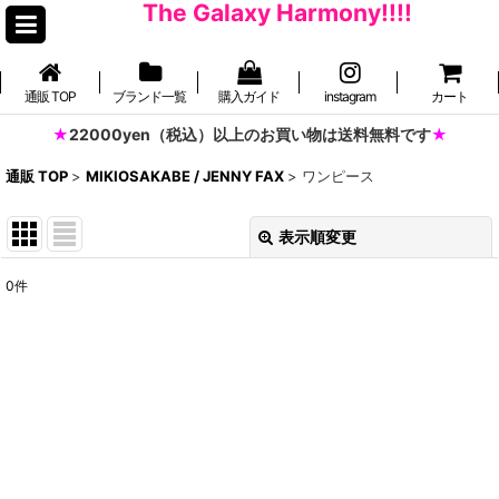
The Galaxy Harmony!!!!
通販 TOP
ブランド一覧
購入ガイド
instagram
カート
22000yen（税込）以上のお買い物は送料無料です
通販 TOP
>
MIKIOSAKABE / JENNY FAX
>
ワンピース
表示順変更
閉じる
0
件
表示数
:
並び順
:
絞り込む