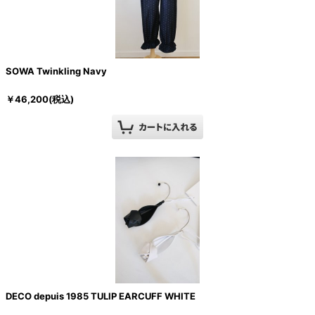
SOWA Twinkling Navy
￥
46,200
(税込)
DECO depuis 1985 TULIP EARCUFF WHITE