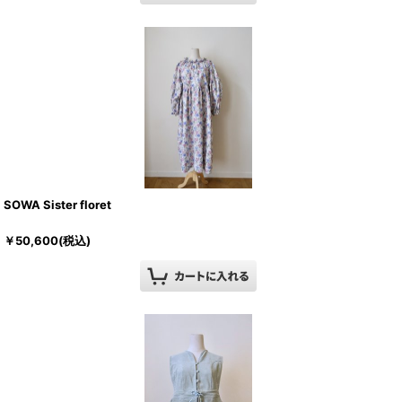
SOWA Sister floret
￥
50,600
(税込)