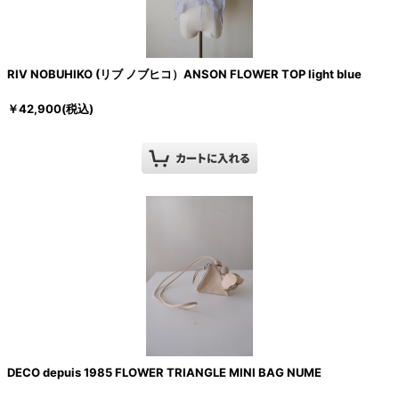
RIV NOBUHIKO (リブ ノブヒコ）ANSON FLOWER TOP light blue
￥
42,900
(税込)
DECO depuis 1985 FLOWER TRIANGLE MINI BAG NUME