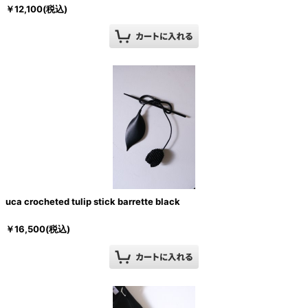
￥
12,100
(税込)
uca crocheted tulip stick barrette black
￥
16,500
(税込)