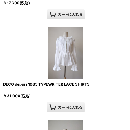
￥
17,600
(税込)
DECO depuis 1985 TYPEWRITER LACE SHIRTS
￥
31,900
(税込)