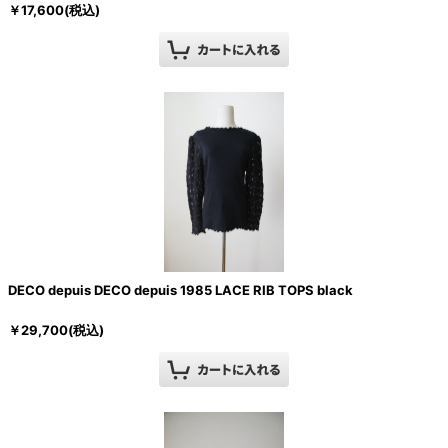
￥
17,600
(税込)
DECO depuis DECO depuis 1985 LACE RIB TOPS black
￥
29,700
(税込)