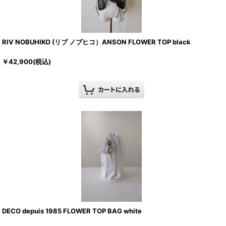
RIV NOBUHIKO (リブ ノブヒコ）ANSON FLOWER TOP black
￥
42,900
(税込)
DECO depuis 1985 FLOWER TOP BAG white