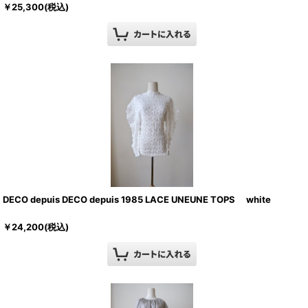
￥
25,300
(税込)
DECO depuis DECO depuis 1985 LACE UNEUNE TOPS white
￥
24,200
(税込)