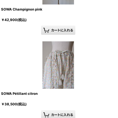
SOWA Champignon pink
￥
42,900
(税込)
SOWA Pétillant citron
￥
38,500
(税込)