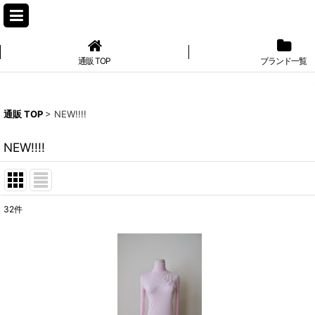
通販 TOP
ブランド一覧
通販 TOP
>
NEW!!!!
NEW!!!!
32
件
表示数
:
並び順
: