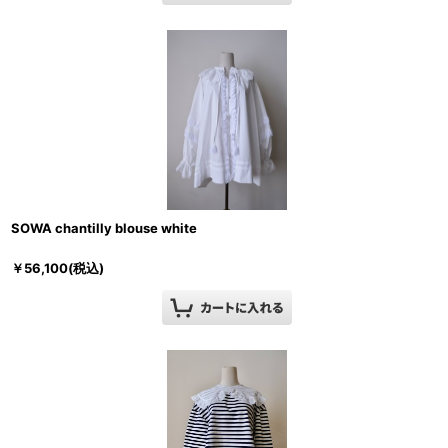
SOWA chantilly blouse white
￥
56,100
(税込)