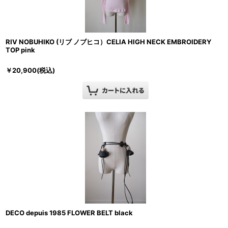
RIV NOBUHIKO (リブ ノブヒコ）CELIA HIGH NECK EMBROIDERY
TOP pink
￥
20,900
(税込)
DECO depuis 1985 FLOWER BELT black