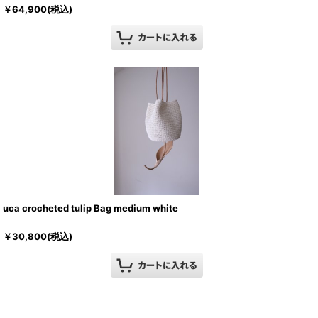
￥
64,900
(税込)
uca crocheted tulip Bag medium white
￥
30,800
(税込)