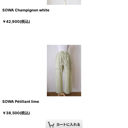
SOWA Champignon white
￥
42,900
(税込)
SOWA Pétillant lime
￥
38,500
(税込)