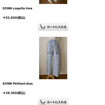
SOWA coquille lime
￥
53,900
(税込)
SOWA Pétillant blue
￥
38,500
(税込)