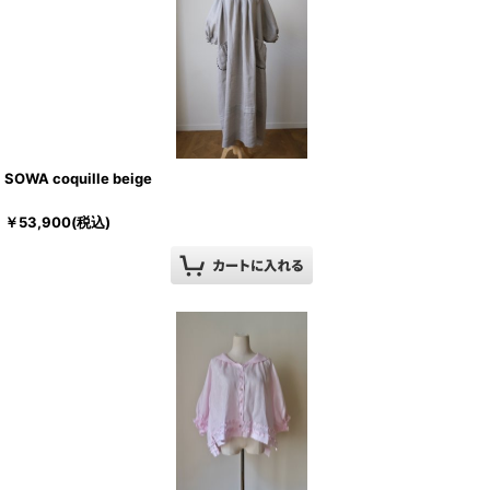
SOWA coquille beige
￥
53,900
(税込)