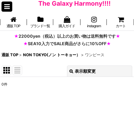
The Galaxy Harmony!!!!
通販 TOP
ブランド一覧
購入ガイド
instagram
カート
22000yen（税込）以上のお買い物は送料無料です
SEA10入力でSALE商品がさらに10%OFF
通販 TOP
>
NON TOKYO(ノン トーキョー）
>
ワンピース
表示順変更
閉じる
0
件
表示数
:
並び順
:
絞り込む