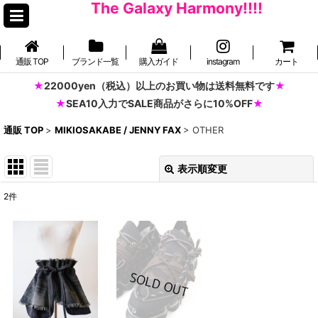
The Galaxy Harmony!!!!
通販 TOP
ブランド一覧
購入ガイド
instagram
カート
22000yen（税込）以上のお買い物は送料無料です
SEA10入力でSALE商品がさらに10%OFF
通販 TOP
>
MIKIOSAKABE / JENNY FAX
>
OTHER
表示順変更
閉じる
2
件
表示数
:
並び順
:
絞り込む